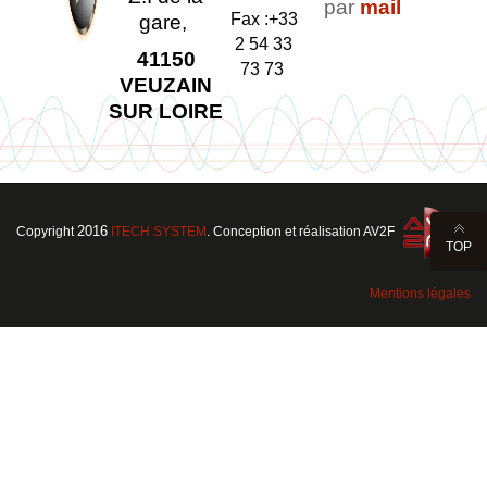
par
mail
Fax :+33
gare,
2 54 33
41150
73 73
VEUZAIN
SUR LOIRE
2016
Copyright
ITECH SYSTEM
. Conception et réalisation AV2F
TOP
Mentions légales