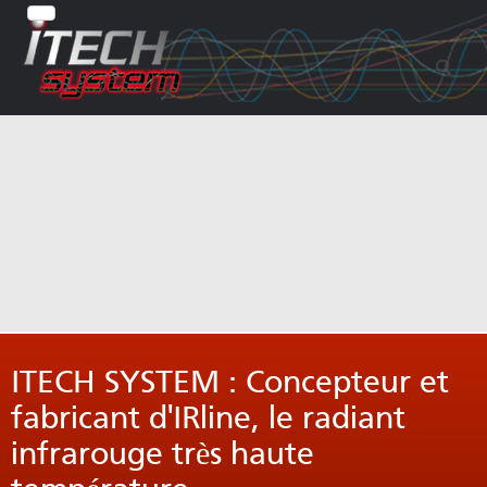
ITECH SYSTEM : Concepteur et
fabricant d'IRline, le radiant
infrarouge très haute