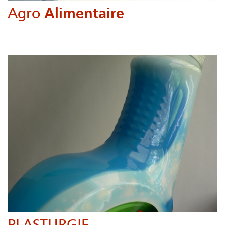
Agro
Alimentaire
Sécher,dorer, glacer, gratiner, stériliser, débactériser, préchauffer,
caraméliser...